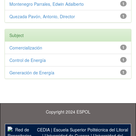
Montenegro Parrales, Edwin Adalberto
1
Quezada Pavón, Antonio, Director
1
Subject
Comercialización
1
Control de Energía
1
Generación de Energía
1
Copyright 2024 ESPOL
CEDIA
|
Escuela Superior Politécnica del Litoral
|
Universidad de Cuenca
|
Universidad del