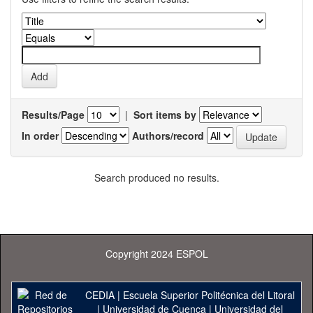
Results/Page
|
Sort items by
In order
Authors/record
Search produced no results.
Copyright 2024 ESPOL
CEDIA
|
Escuela Superior Politécnica del Litoral
|
Universidad de Cuenca
|
Universidad del