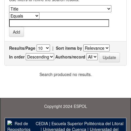
Results/Page
|
Sort items by
In order
Authors/record
Search produced no results.
Copyright 2024 ESPOL
CEDIA
|
Escuela Superior Politécnica del Litoral
|
Universidad de Cuenca
|
Universidad del