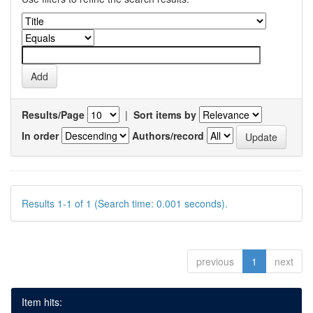
Results/Page
|
Sort items by
In order
Authors/record
Results 1-1 of 1 (Search time: 0.001 seconds).
previous
1
next
Item hits: