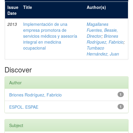
Issue
Title
Author(s)
Date
2013
Implementación de una
Magallanes
empresa promotora de
Fuentes, Bessie,
servicios médicos y asesoría
Director
;
Briones
integral en medicina
Rodríguez, Fabricio
;
ocupacional
Tumbaco
Hernández, Juan
Discover
Author
Briones Rodríguez, Fabricio
1
ESPOL. ESPAE
1
Subject