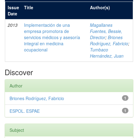
Issue
Title
Author(s)
Date
2013
Implementación de una
Magallanes
empresa promotora de
Fuentes, Bessie,
servicios médicos y asesoría
Director
;
Briones
integral en medicina
Rodríguez, Fabricio
;
ocupacional
Tumbaco
Hernández, Juan
Discover
Author
Briones Rodríguez, Fabricio
1
ESPOL. ESPAE
1
Subject