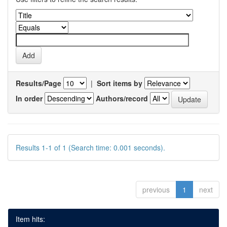
Results/Page
|
Sort items by
In order
Authors/record
Results 1-1 of 1 (Search time: 0.001 seconds).
previous
1
next
Item hits: