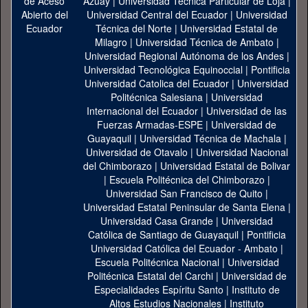
Azuay
|
Universidad Técnica Particular de Loja
|
Universidad Central del Ecuador
|
Universidad
Técnica del Norte
|
Universidad Estatal de
Milagro
|
Universidad Técnica de Ambato
|
Universidad Regional Autónoma de los Andes
|
Universidad Tecnológica Equinoccial
|
Pontificia
Universidad Catolica del Ecuador
|
Universidad
Politécnica Salesiana
|
Universidad
Internacional del Ecuador
|
Universidad de las
Fuerzas Armadas-ESPE
|
Universidad de
Guayaquil
|
Universidad Técnica de Machala
|
Universidad de Otavalo
|
Universidad Nacional
del Chimborazo
|
Universidad Estatal de Bolivar
|
Escuela Politécnica del Chimborazo
|
Universidad San Francisco de Quito
|
Universidad Estatal Peninsular de Santa Elena
|
Universidad Casa Grande
|
Universidad
Católica de Santiago de Guayaquil
|
Pontificia
Universidad Católica del Ecuador - Ambato
|
Escuela Politécnica Nacional
|
Universidad
Politécnica Estatal del Carchi
|
Universidad de
Especialidades Espíritu Santo
|
Instituto de
Altos Estudios Nacionales
|
Instituto