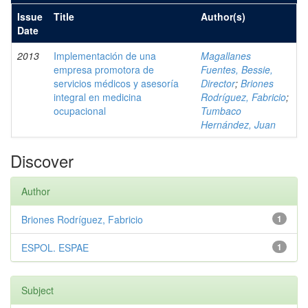
Issue
Title
Author(s)
Date
2013
Implementación de una
Magallanes
empresa promotora de
Fuentes, Bessie,
servicios médicos y asesoría
Director
;
Briones
integral en medicina
Rodríguez, Fabricio
;
ocupacional
Tumbaco
Hernández, Juan
Discover
Author
Briones Rodríguez, Fabricio
1
ESPOL. ESPAE
1
Subject