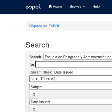
Home
Browse
Help
Skip
navigation
DSpace en ESPOL
Search
Search:
for
Current filters: