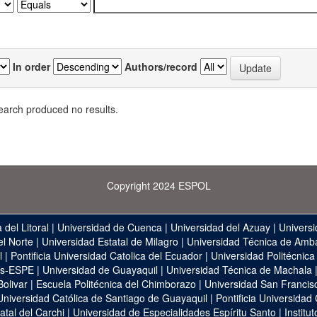
In order
Authors/record
earch produced no results.
Copyright 2024 ESPOL
 del Litoral
|
Universidad de Cuenca
|
Universidad del Azuay
|
Universi
el Norte
|
Universidad Estatal de Milagro
|
Universidad Técnica de Amb
l
|
Pontificia Universidad Catolica del Ecuador
|
Universidad Politécnica
as-ESPE
|
Universidad de Guayaquil
|
Universidad Técnica de Machala
Bolivar
|
Escuela Politécnica del Chimborazo
|
Universidad San Francis
Universidad Católica de Santiago de Guayaquil
|
Pontificia Universidad
atal del Carchi
|
Universidad de Especialidades Espíritu Santo
|
Institu