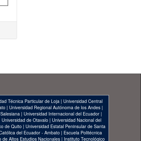
dad Técnica Particular de Loja
|
Universidad Central
ato
|
Universidad Regional Autónoma de los Andes
|
 Salesiana
|
Universidad Internacional del Ecuador
|
|
Universidad de Otavalo
|
Universidad Nacional del
co de Quito
|
Universidad Estatal Peninsular de Santa
 Católica del Ecuador - Ambato
|
Escuela Politécnica
to de Altos Estudios Nacionales
|
Instituto Tecnológico