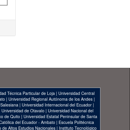
dad Técnica Particular de Loja
|
Universidad Central
ato
|
Universidad Regional Autónoma de los Andes
|
 Salesiana
|
Universidad Internacional del Ecuador
|
|
Universidad de Otavalo
|
Universidad Nacional del
co de Quito
|
Universidad Estatal Peninsular de Santa
 Católica del Ecuador - Ambato
|
Escuela Politécnica
to de Altos Estudios Nacionales
|
Instituto Tecnológico