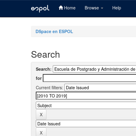
Home
Browse
Help
Skip
navigation
DSpace en ESPOL
Search
Search:
for
Current filters: