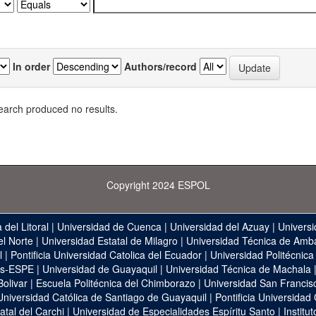
In order
Authors/record
earch produced no results.
Copyright 2024 ESPOL
 del Litoral
|
Universidad de Cuenca
|
Universidad del Azuay
|
Universi
el Norte
|
Universidad Estatal de Milagro
|
Universidad Técnica de Amb
l
|
Pontificia Universidad Catolica del Ecuador
|
Universidad Politécnica
as-ESPE
|
Universidad de Guayaquil
|
Universidad Técnica de Machala
Bolivar
|
Escuela Politécnica del Chimborazo
|
Universidad San Francis
Universidad Católica de Santiago de Guayaquil
|
Pontificia Universidad
atal del Carchi
|
Universidad de Especialidades Espíritu Santo
|
Institu