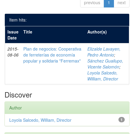
previous
1
next
Item hits:
Issue
Title
Author(s)
Date
2015-
Plan de negocios: Cooperativa
Elizalde Lavayen,
08-06
de ferreterías de economía
Pedro Antonio
;
popular y solidaria "Ferremax"
Sánchez Guailupo,
Vicente Salomón
;
Loyola Salcedo,
William, Director
Discover
Author
Loyola Salcedo, William, Director
1