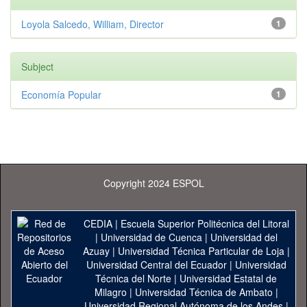
Loyola Salcedo, William, Director
1
Subject
Economía Popular
1
Copyright 2024 ESPOL
CEDIA
|
Escuela Superior Politécnica del Litoral
|
Universidad de Cuenca
|
Universidad del
Azuay
|
Universidad Técnica Particular de Loja
|
Universidad Central del Ecuador
|
Universidad
Técnica del Norte
|
Universidad Estatal de
Milagro
|
Universidad Técnica de Ambato
|
Universidad Regional Autónoma de los Andes
|