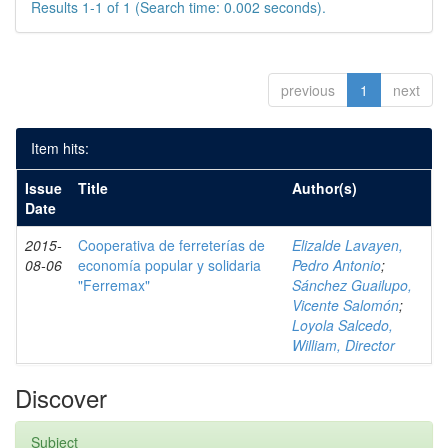
Results 1-1 of 1 (Search time: 0.002 seconds).
previous
1
next
Item hits:
Issue
Title
Author(s)
Date
2015-
Cooperativa de ferreterías de
Elizalde Lavayen,
08-06
economía popular y solidaria
Pedro Antonio
;
"Ferremax"
Sánchez Guailupo,
Vicente Salomón
;
Loyola Salcedo,
William, Director
Discover
Subject