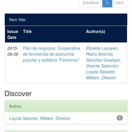
previous
1
next
Item hits:
Issue
Title
Author(s)
Date
2015-
Plan de negocios: Cooperativa
Elizalde Lavayen,
08-06
de ferreterías de economía
Pedro Antonio
;
popular y solidaria "Ferremax"
Sánchez Guailupo,
Vicente Salomón
;
Loyola Salcedo,
William, Director
Discover
Author
Loyola Salcedo, William, Director
1