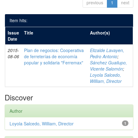
previous
1
next
Item hits:
Issue
Title
Author(s)
Date
2015-
Plan de negocios: Cooperativa
Elizalde Lavayen,
08-06
de ferreterías de economía
Pedro Antonio
;
popular y solidaria "Ferremax"
Sánchez Guailupo,
Vicente Salomón
;
Loyola Salcedo,
William, Director
Discover
Author
Loyola Salcedo, William, Director
1