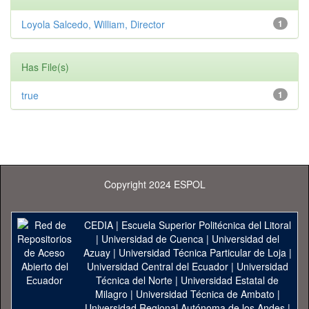
Loyola Salcedo, William, Director
1
Has File(s)
true
1
Copyright 2024 ESPOL
CEDIA
|
Escuela Superior Politécnica del Litoral
|
Universidad de Cuenca
|
Universidad del
Azuay
|
Universidad Técnica Particular de Loja
|
Universidad Central del Ecuador
|
Universidad
Técnica del Norte
|
Universidad Estatal de
Milagro
|
Universidad Técnica de Ambato
|
Universidad Regional Autónoma de los Andes
|