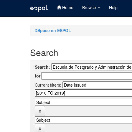
Home
Browse
Help
Skip
navigation
DSpace en ESPOL
Search
Search:
for
Current filters: