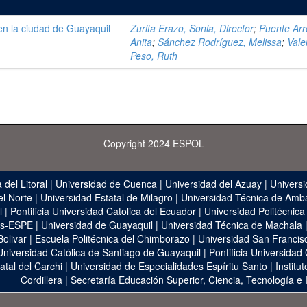
 en la ciudad de Guayaquil
Zurita Erazo, Sonia, Director
;
Puente Arr
Anita
;
Sánchez Rodríguez, Melissa
;
Vale
Peso, Ruth
Copyright 2024 ESPOL
 del Litoral
|
Universidad de Cuenca
|
Universidad del Azuay
|
Universi
el Norte
|
Universidad Estatal de Milagro
|
Universidad Técnica de Amb
l
|
Pontificia Universidad Catolica del Ecuador
|
Universidad Politécnica
as-ESPE
|
Universidad de Guayaquil
|
Universidad Técnica de Machala
Bolivar
|
Escuela Politécnica del Chimborazo
|
Universidad San Francis
Universidad Católica de Santiago de Guayaquil
|
Pontificia Universidad
atal del Carchi
|
Universidad de Especialidades Espíritu Santo
|
Institu
Cordillera
|
Secretaría Educación Superior, Ciencia, Tecnología e