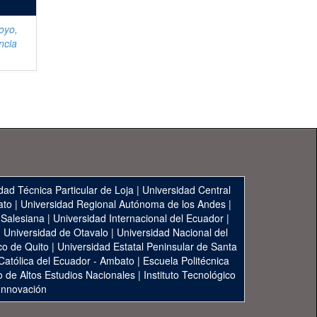
oyo,
ncia
dad Técnica Particular de Loja
|
Universidad Central
ato
|
Universidad Regional Autónoma de los Andes
|
 Salesiana
|
Universidad Internacional del Ecuador
|
|
Universidad de Otavalo
|
Universidad Nacional del
co de Quito
|
Universidad Estatal Peninsular de Santa
 Católica del Ecuador - Ambato
|
Escuela Politécnica
to de Altos Estudios Nacionales
|
Instituto Tecnológico
 Innovación