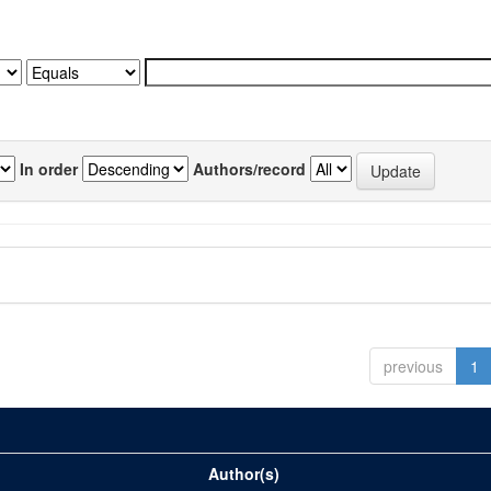
In order
Authors/record
previous
1
Author(s)