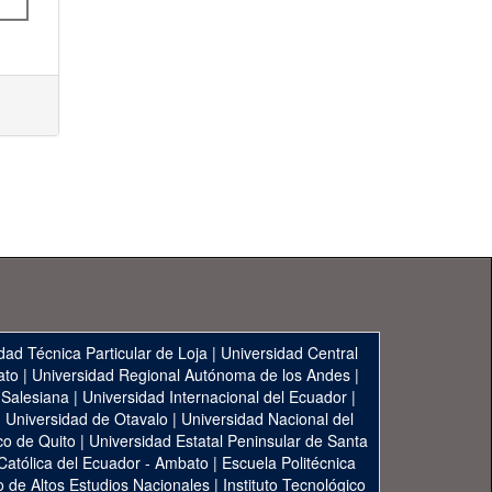
dad Técnica Particular de Loja
|
Universidad Central
ato
|
Universidad Regional Autónoma de los Andes
|
 Salesiana
|
Universidad Internacional del Ecuador
|
|
Universidad de Otavalo
|
Universidad Nacional del
co de Quito
|
Universidad Estatal Peninsular de Santa
 Católica del Ecuador - Ambato
|
Escuela Politécnica
to de Altos Estudios Nacionales
|
Instituto Tecnológico