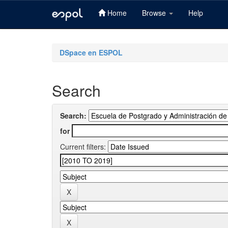
Home
Browse
Help
Skip
navigation
DSpace en ESPOL
Search
Search:
for
Current filters: