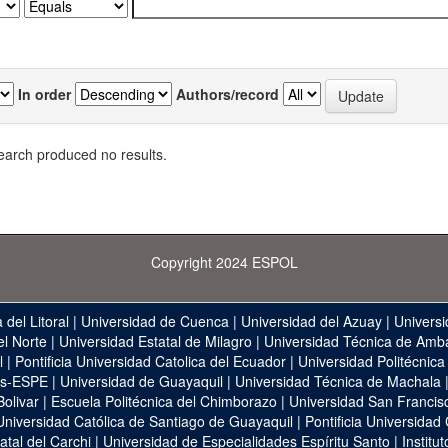
In order
Authors/record
earch produced no results.
Copyright 2024 ESPOL
 del Litoral
|
Universidad de Cuenca
|
Universidad del Azuay
|
Universi
el Norte
|
Universidad Estatal de Milagro
|
Universidad Técnica de Amb
l
|
Pontificia Universidad Catolica del Ecuador
|
Universidad Politécnica
as-ESPE
|
Universidad de Guayaquil
|
Universidad Técnica de Machala
Bolivar
|
Escuela Politécnica del Chimborazo
|
Universidad San Francis
Universidad Católica de Santiago de Guayaquil
|
Pontificia Universidad
atal del Carchi
|
Universidad de Especialidades Espíritu Santo
|
Institu