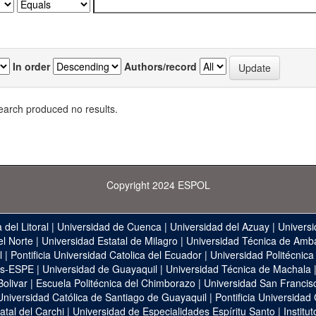
In order
Authors/record
earch produced no results.
Copyright 2024 ESPOL
 del Litoral
|
Universidad de Cuenca
|
Universidad del Azuay
|
Universi
el Norte
|
Universidad Estatal de Milagro
|
Universidad Técnica de Amb
l
|
Pontificia Universidad Catolica del Ecuador
|
Universidad Politécnica
as-ESPE
|
Universidad de Guayaquil
|
Universidad Técnica de Machala
Bolivar
|
Escuela Politécnica del Chimborazo
|
Universidad San Francis
Universidad Católica de Santiago de Guayaquil
|
Pontificia Universidad
atal del Carchi
|
Universidad de Especialidades Espíritu Santo
|
Institu