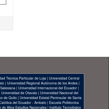
dad Técnica Particular de Loja
|
Universidad Central
ato
|
Universidad Regional Autónoma de los Andes
|
 Salesiana
|
Universidad Internacional del Ecuador
|
|
Universidad de Otavalo
|
Universidad Nacional del
co de Quito
|
Universidad Estatal Peninsular de Santa
 Católica del Ecuador - Ambato
|
Escuela Politécnica
to de Altos Estudios Nacionales
|
Instituto Tecnológico