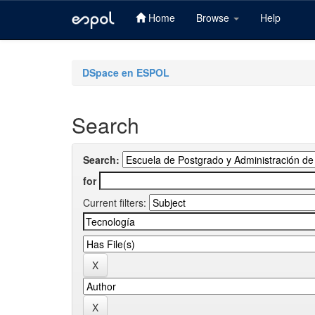
Home
Browse
Help
Skip
navigation
DSpace en ESPOL
Search
Search:
for
Current filters: