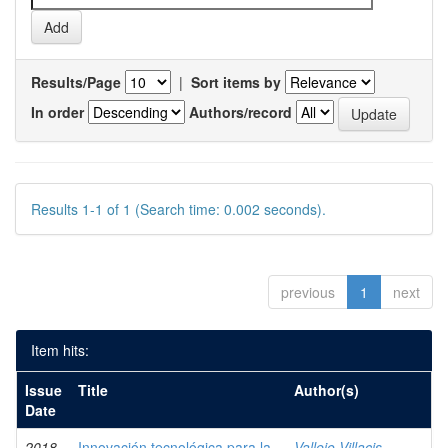
Results/Page
|
Sort items by
In order
Authors/record
Results 1-1 of 1 (Search time: 0.002 seconds).
previous
1
next
Item hits:
Issue
Title
Author(s)
Date
2018
Innovación tecnológica para la
Vallejo Villacis,