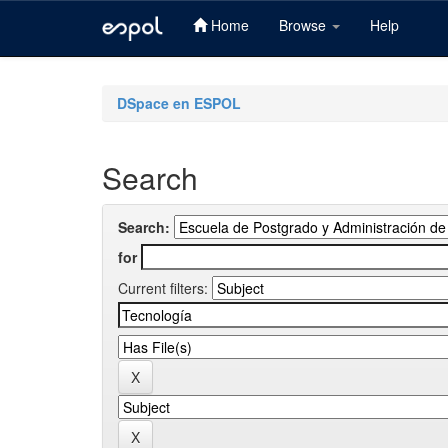
Home
Browse
Help
Skip
navigation
DSpace en ESPOL
Search
Search:
for
Current filters: