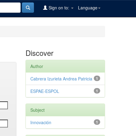
Sign on to:
Language
Discover
Author
Cabrera Izurieta Andrea Patricia
1
ESPAE-ESPOL
1
Subject
Innovación
1