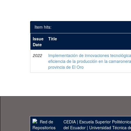
Item hits:
Issue
Title
Date
2022
Implementación de innovaciones tecnológica
eficiencia de la producción en la camaroner
provincia de El Oro
CEDIA
|
Escuela Superior Politécnica
del Ecuador
|
Universidad Técnica d