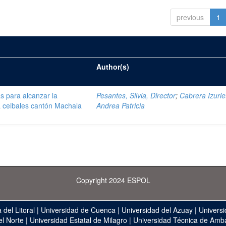
previous
1
Author(s)
s para alcanzar la
Pesantes, Silvia, Director
;
Cabrera Izurie
a ceibales cantón Machala
Andrea Patricia
Copyright 2024 ESPOL
 del Litoral
|
Universidad de Cuenca
|
Universidad del Azuay
|
Universi
el Norte
|
Universidad Estatal de Milagro
|
Universidad Técnica de Amb