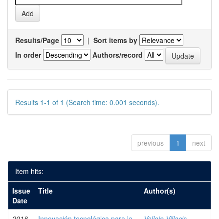
Results/Page
|
Sort items by
In order
Authors/record
Results 1-1 of 1 (Search time: 0.001 seconds).
previous
1
next
Item hits:
Issue
Title
Author(s)
Date
2018
Innovación tecnológica para la
Vallejo Villacis,