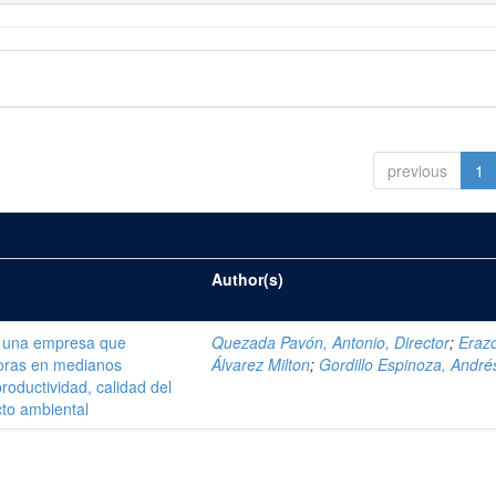
previous
1
Author(s)
e una empresa que
Quezada Pavón, Antonio, Director
;
Eraz
doras en medianos
Álvarez Milton
;
Gordillo Espinoza, André
roductividad, calidad del
cto ambiental