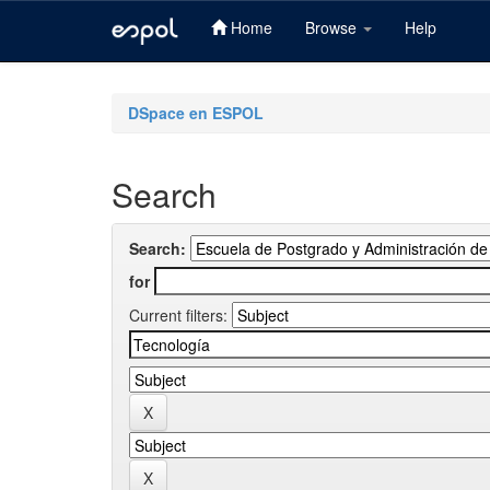
Home
Browse
Help
Skip
navigation
DSpace en ESPOL
Search
Search:
for
Current filters: