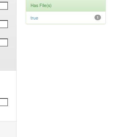
Has File(s)
true
1