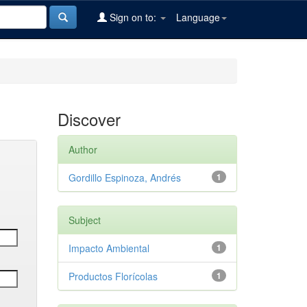
Sign on to:
Language
Discover
Author
Gordillo Espinoza, Andrés
1
Subject
Impacto Ambiental
1
Productos Florícolas
1