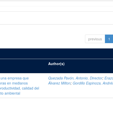
previous
1
Author(s)
e una empresa que
Quezada Pavón, Antonio, Director
;
Eraz
doras en medianos
Álvarez Milton
;
Gordillo Espinoza, André
roductividad, calidad del
cto ambiental