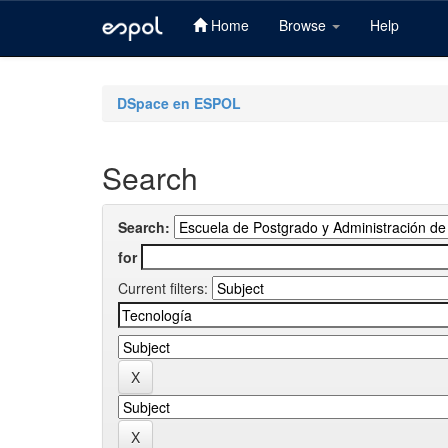
Home
Browse
Help
Skip
navigation
DSpace en ESPOL
Search
Search:
for
Current filters: