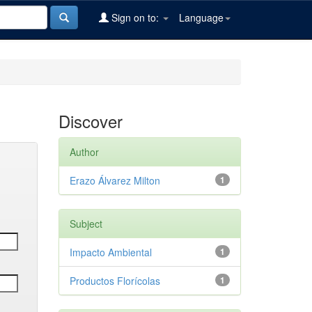
Sign on to:
Language
Discover
Author
Erazo Álvarez Milton
1
Subject
Impacto Ambiental
1
Productos Florícolas
1