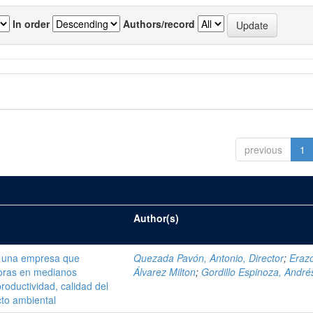
In order
Authors/record
previous
1
Author(s)
e una empresa que
Quezada Pavón, Antonio, Director
;
Eraz
doras en medianos
Álvarez Milton
;
Gordillo Espinoza, André
roductividad, calidad del
cto ambiental