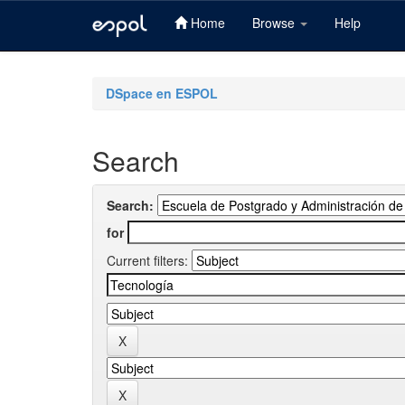
Home
Browse
Help
Skip
navigation
DSpace en ESPOL
Search
Search:
for
Current filters: