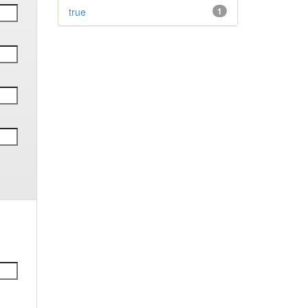
true
1