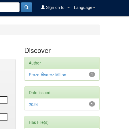
Sign on to:
Language
Discover
Author
Erazo Álvarez Milton
1
Date issued
2024
1
Has File(s)