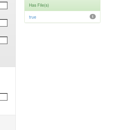
Has File(s)
true
1