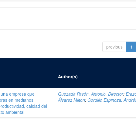
previous
1
Author(s)
e una empresa que
Quezada Pavón, Antonio, Director
;
Eraz
doras en medianos
Álvarez Milton
;
Gordillo Espinoza, André
roductividad, calidad del
cto ambiental