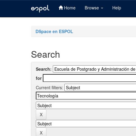
Home
Browse
Help
Skip
navigation
DSpace en ESPOL
Search
Search:
for
Current filters: