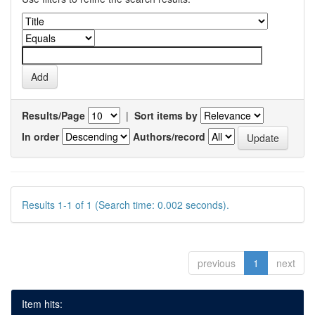
Results/Page
|
Sort items by
In order
Authors/record
Results 1-1 of 1 (Search time: 0.002 seconds).
previous
1
next
Item hits: