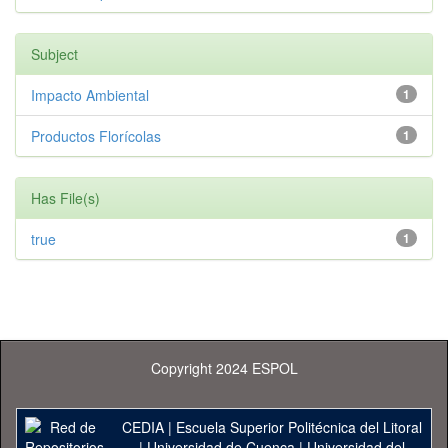
Subject
Impacto Ambiental
1
Productos Florícolas
1
Has File(s)
true
1
Copyright 2024 ESPOL
CEDIA
|
Escuela Superior Politécnica del Litoral
|
Universidad de Cuenca
|
Universidad del