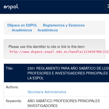
Skip
navigation
DSpace en ESPOL
Reglamentos y Estatutos
Académicos
Académicos
Please use this identifier to cite or link to this item:
http://www.dspace.espol.edu.ec/handle/123456789/211
Title:
2301 REGLAMENTO PARA AÑO SABÁTICO DE LOS
PROFESORES E INVESTIGADORES PRINCIPALES
LA ESPOL
Authors:
Secretaría Administrativa
Keywords:
AÑO SABÁTICO PROFESORES PRINCIPALES
INVESTIGADORES