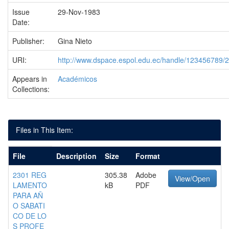
Issue
29-Nov-1983
Date:
Publisher:
Gina Nieto
URI:
http://www.dspace.espol.edu.ec/handle/123456789/
Appears in
Académicos
Collections:
Files in This Item:
File
Description
Size
Format
2301 REG
305.38
Adobe
View/Open
LAMENTO
kB
PDF
PARA AÑ
O SABATI
CO DE LO
S PROFE