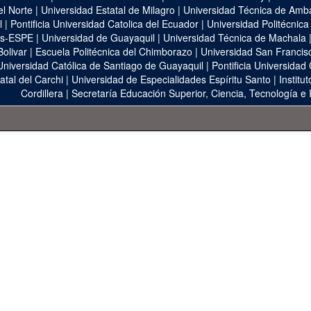
el Norte
|
Universidad Estatal de Milagro
|
Universidad Técnica de Amb
l
|
Pontificia Universidad Catolica del Ecuador
|
Universidad Politécnica
as-ESPE
|
Universidad de Guayaquil
|
Universidad Técnica de Machala
Bolivar
|
Escuela Politécnica del Chimborazo
|
Universidad San Francis
Universidad Católica de Santiago de Guayaquil
|
Pontificia Universidad
atal del Carchi
|
Universidad de Especialidades Espíritu Santo
|
Institu
Cordillera
|
Secretaría Educación Superior, Ciencia, Tecnología e