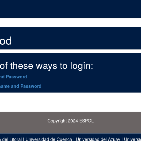
hod
f these ways to login:
and Password
name and Password
Copyright 2024 ESPOL
 del Litoral
|
Universidad de Cuenca
|
Universidad del Azuay
|
Universi