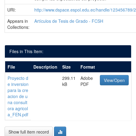
URI:
http://www.dspace.espol.edu.ec/handle/123456789/
Appears in
Artículos de Tesis de Grado - FCSH
Collections:
Files in This Item:
File
Description
Size
Format
Proyecto d
299.11
Adobe
View/Open
e inversion
kB
PDF
para la cre
acion de u
na consult
ora agricol
a_FEN.pdf
Show full item record