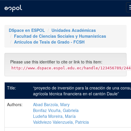
Skip
navigation
DSpace en ESPOL
Unidades Académicas
Facultad de Ciencias Sociales y Humanísticas
Artículos de Tesis de Grado - FCSH
Please use this identifier to cite or link to this item:
http://www.dspace.espol.edu.ec/handle/123456789/244
Title:
“proyecto de inversión para la creación de una consu
agrícola técnica financiera en el cantón Daule”
Authors:
Abad Barzola, Mary
Bonifaz Vicuña, Gabriela
Ludeña Moreira, María
Valdiviezo Valenzuela, Patricia