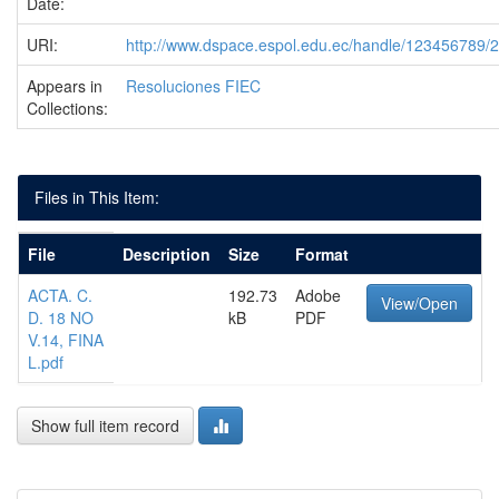
Date:
URI:
http://www.dspace.espol.edu.ec/handle/123456789/
Appears in
Resoluciones FIEC
Collections:
Files in This Item:
File
Description
Size
Format
ACTA. C.
192.73
Adobe
View/Open
D. 18 NO
kB
PDF
V.14, FINA
L.pdf
Show full item record