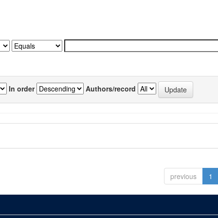
In order
Authors/record
previous
1