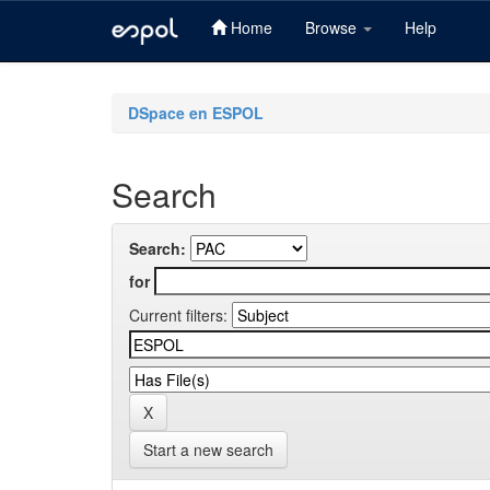
Home
Browse
Help
Skip
navigation
DSpace en ESPOL
Search
Search:
for
Current filters:
Start a new search