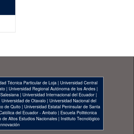
dad Técnica Particular de Loja
|
Universidad Central
ato
|
Universidad Regional Autónoma de los Andes
|
 Salesiana
|
Universidad Internacional del Ecuador
|
|
Universidad de Otavalo
|
Universidad Nacional del
co de Quito
|
Universidad Estatal Peninsular de Santa
 Católica del Ecuador - Ambato
|
Escuela Politécnica
to de Altos Estudios Nacionales
|
Instituto Tecnológico
 Innovación