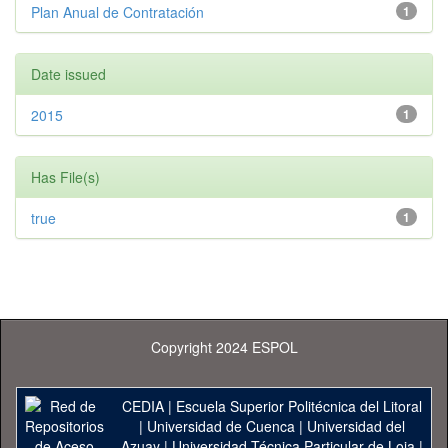
Plan Anual de Contratación
1
Date issued
2015
1
Has File(s)
true
1
Copyright 2024 ESPOL
CEDIA
|
Escuela Superior Politécnica del Litoral
|
Universidad de Cuenca
|
Universidad del
Azuay
|
Universidad Técnica Particular de Loja
|