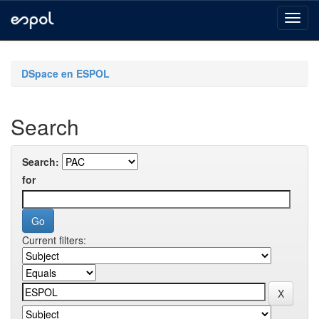
Skip
navigation
DSpace en ESPOL
Search
Search:
for
Current filters: