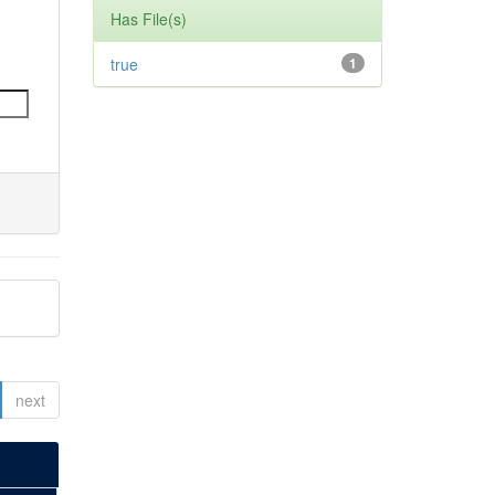
Has File(s)
true
1
next