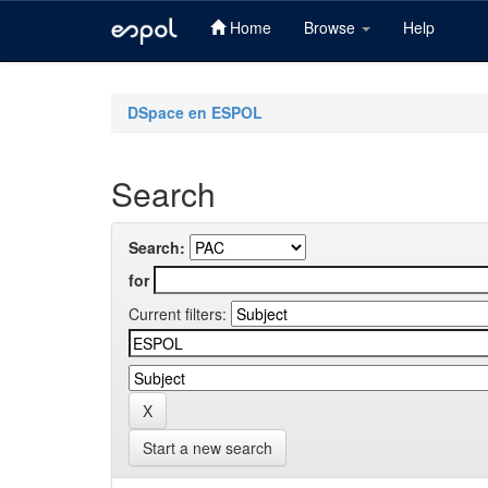
Home
Browse
Help
Skip
navigation
DSpace en ESPOL
Search
Search:
for
Current filters:
Start a new search