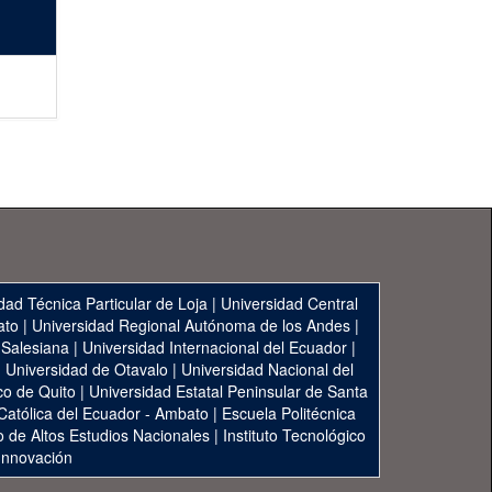
dad Técnica Particular de Loja
|
Universidad Central
ato
|
Universidad Regional Autónoma de los Andes
|
 Salesiana
|
Universidad Internacional del Ecuador
|
|
Universidad de Otavalo
|
Universidad Nacional del
co de Quito
|
Universidad Estatal Peninsular de Santa
 Católica del Ecuador - Ambato
|
Escuela Politécnica
to de Altos Estudios Nacionales
|
Instituto Tecnológico
 Innovación