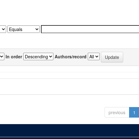
In order
Authors/record
previous
1