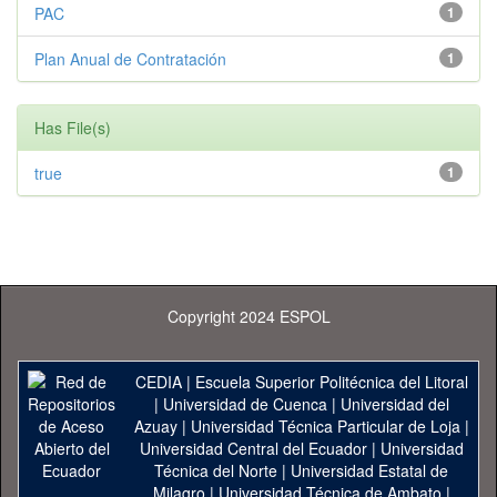
PAC
1
Plan Anual de Contratación
1
Has File(s)
true
1
Copyright 2024 ESPOL
CEDIA
|
Escuela Superior Politécnica del Litoral
|
Universidad de Cuenca
|
Universidad del
Azuay
|
Universidad Técnica Particular de Loja
|
Universidad Central del Ecuador
|
Universidad
Técnica del Norte
|
Universidad Estatal de
Milagro
|
Universidad Técnica de Ambato
|