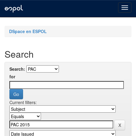
Skip
navigation
DSpace en ESPOL
Search
Search:
for
Current filters: