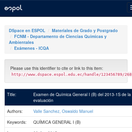
Skip
navigation
DSpace en ESPOL
Materiales de Grado y Postgrado
FCNM - Departamento de Ciencias Químicas y
Ambientales
Exámenes - ICQA
Please use this identifier to cite or link to this item:
http://www.dspace.espol.edu.ec/handle/123456789/268
Title:
Examen de Química General I (B) del 2013-1S de la
evaluación
Authors:
Valle Sanchez, Oswaldo Manuel
Keywords:
QUÍMICA GENERAL I (B)