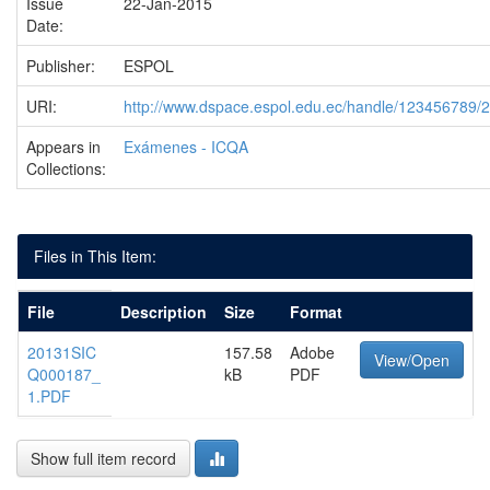
Issue
22-Jan-2015
Date:
Publisher:
ESPOL
URI:
http://www.dspace.espol.edu.ec/handle/123456789/
Appears in
Exámenes - ICQA
Collections:
Files in This Item:
File
Description
Size
Format
20131SIC
157.58
Adobe
View/Open
Q000187_
kB
PDF
1.PDF
Show full item record