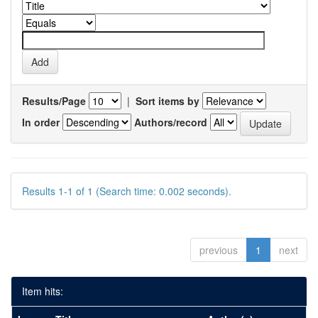
Results/Page
|
Sort items by
In order
Authors/record
Results 1-1 of 1 (Search time: 0.002 seconds).
previous
1
next
Item hits: