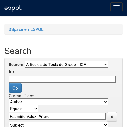
Skip
navigation
DSpace en ESPOL
Search
Search:
for
Current filters: