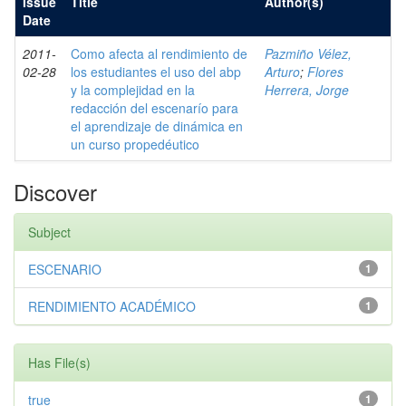
Issue
Title
Author(s)
Date
2011-
Como afecta al rendimiento de
Pazmiño Vélez,
02-28
los estudiantes el uso del abp
Arturo
;
Flores
y la complejidad en la
Herrera, Jorge
redacción del escenarío para
el aprendizaje de dinámica en
un curso propedéutico
Discover
Subject
ESCENARIO
1
RENDIMIENTO ACADÉMICO
1
Has File(s)
true
1