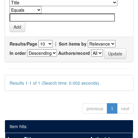
Results/Page
|
Sort items by
In order
Authors/record
Results 1-1 of 1 (Search time: 0.002 seconds).
previous
1
next
Item hits: