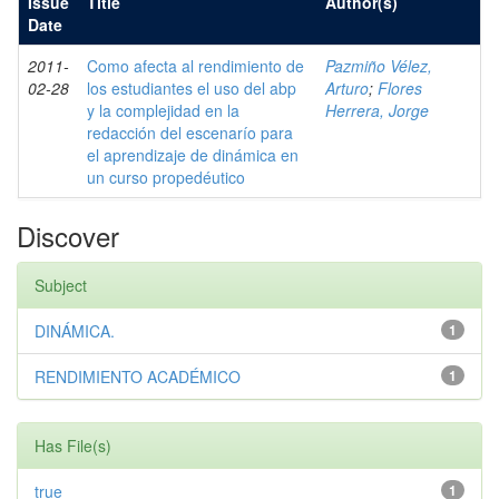
Issue
Title
Author(s)
Date
2011-
Como afecta al rendimiento de
Pazmiño Vélez,
02-28
los estudiantes el uso del abp
Arturo
;
Flores
y la complejidad en la
Herrera, Jorge
redacción del escenarío para
el aprendizaje de dinámica en
un curso propedéutico
Discover
Subject
DINÁMICA.
1
RENDIMIENTO ACADÉMICO
1
Has File(s)
true
1