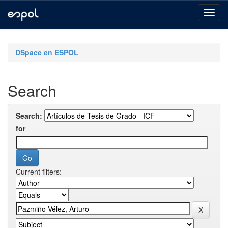
Skip
navigation
DSpace en ESPOL
Search
Search:
for
Current filters: