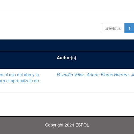
previous
1
Author(s)
s el uso del abp y la
Pazmiño Vélez, Arturo
;
Flores Herrera, 
ara el aprendizaje de
Copyright 2024 ESPOL