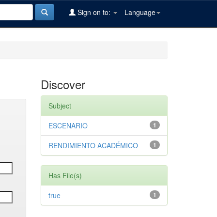
Sign on to:
Language
Discover
Subject
ESCENARIO
1
RENDIMIENTO ACADÉMICO
1
Has File(s)
true
1