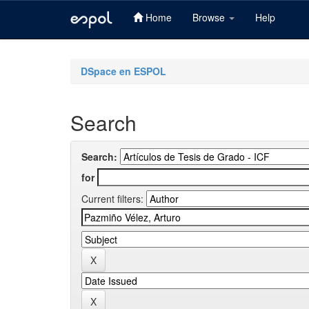
Home
Browse
Help
Skip
navigation
DSpace en ESPOL
Search
Search:
for
Current filters: