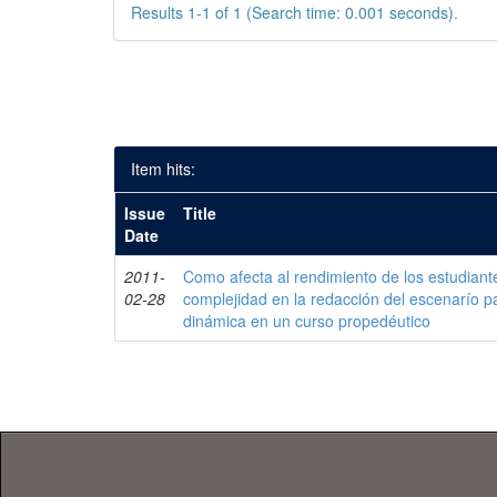
Results 1-1 of 1 (Search time: 0.001 seconds).
Item hits:
Issue
Title
Date
2011-
Como afecta al rendimiento de los estudiante
02-28
complejidad en la redacción del escenarío p
dinámica en un curso propedéutico