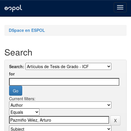
Skip
navigation
DSpace en ESPOL
Search
Search:
for
Current filters: