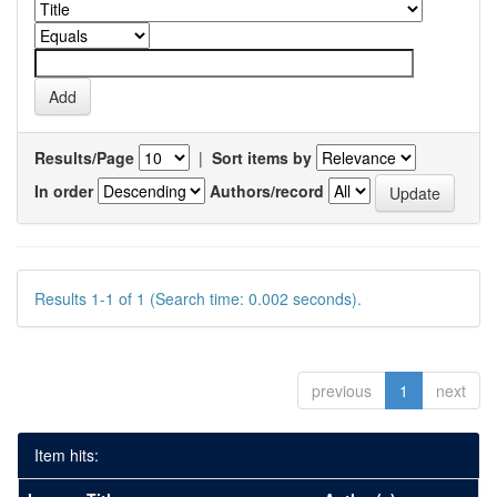
Results/Page
|
Sort items by
In order
Authors/record
Results 1-1 of 1 (Search time: 0.002 seconds).
previous
1
next
Item hits: