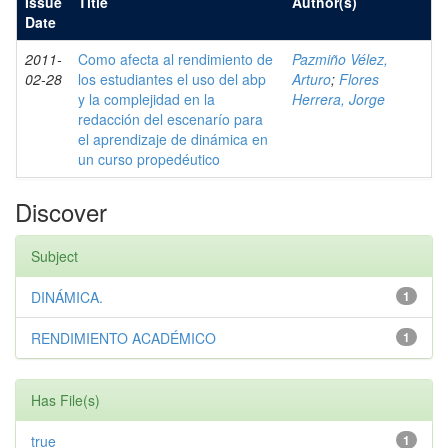
Issue
Title
Author(s)
Date
2011-
Como afecta al rendimiento de
Pazmiño Vélez,
02-28
los estudiantes el uso del abp
Arturo
;
Flores
y la complejidad en la
Herrera, Jorge
redacción del escenarío para
el aprendizaje de dinámica en
un curso propedéutico
Discover
Subject
DINÁMICA.
1
RENDIMIENTO ACADÉMICO
1
Has File(s)
true
1