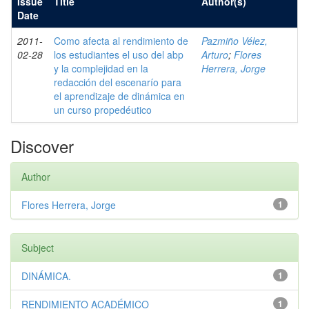
Issue
Title
Author(s)
Date
2011-
Como afecta al rendimiento de
Pazmiño Vélez,
02-28
los estudiantes el uso del abp
Arturo
;
Flores
y la complejidad en la
Herrera, Jorge
redacción del escenarío para
el aprendizaje de dinámica en
un curso propedéutico
Discover
Author
Flores Herrera, Jorge
1
Subject
DINÁMICA.
1
RENDIMIENTO ACADÉMICO
1