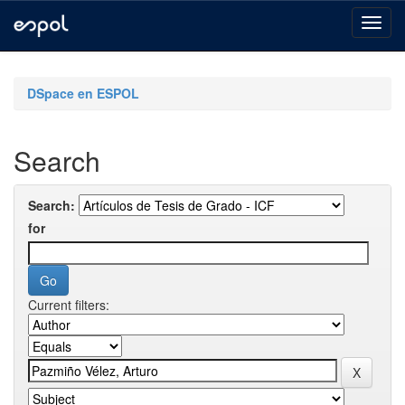
Skip
navigation
DSpace en ESPOL
Search
Search:
for
Current filters: