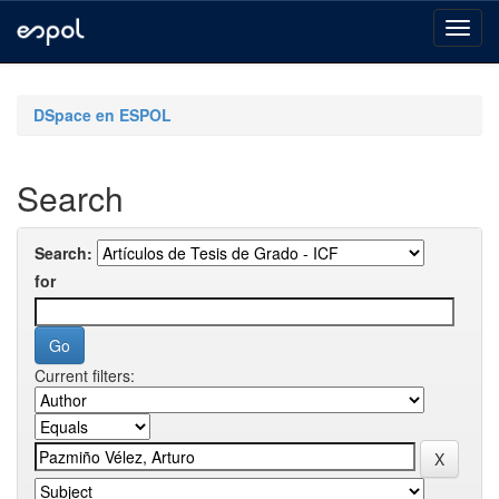
Skip
navigation
DSpace en ESPOL
Search
Search:
for
Current filters: