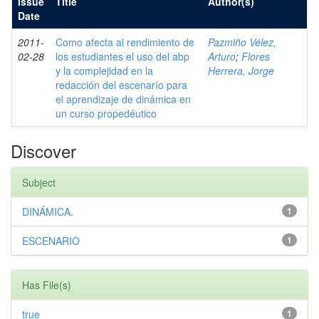
Issue
Title
Author(s)
Date
2011-
Como afecta al rendimiento de
Pazmiño Vélez,
02-28
los estudiantes el uso del abp
Arturo
;
Flores
y la complejidad en la
Herrera, Jorge
redacción del escenarío para
el aprendizaje de dinámica en
un curso propedéutico
Discover
Subject
DINÁMICA.
1
ESCENARIO
1
Has File(s)
true
1