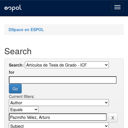
Skip
navigation
DSpace en ESPOL
Search
Search:
for
Current filters: