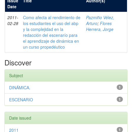
Issue
Title
Author(s)
Date
2011-
Como afecta al rendimiento de
Pazmiño Vélez,
02-28
los estudiantes el uso del abp
Arturo
;
Flores
y la complejidad en la
Herrera, Jorge
redacción del escenarío para
el aprendizaje de dinámica en
un curso propedéutico
Discover
Subject
DINÁMICA.
1
ESCENARIO
1
Date issued
2011
1