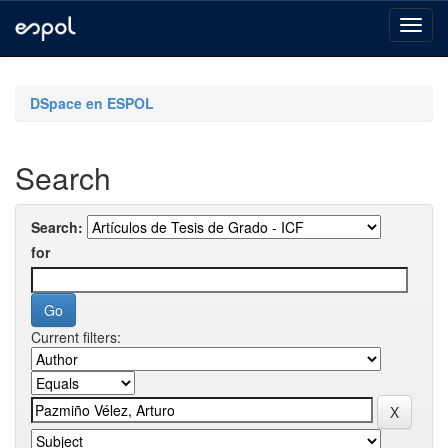
Skip
navigation
DSpace en ESPOL
Search
Search:
for
Current filters: