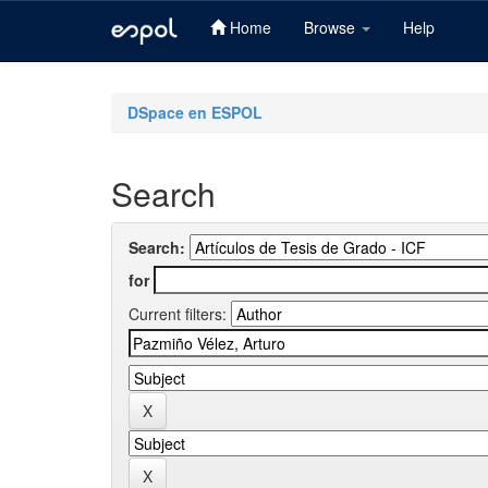
Home
Browse
Help
Skip
navigation
DSpace en ESPOL
Search
Search:
for
Current filters: