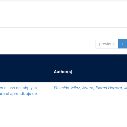
previous
1
Author(s)
s el uso del abp y la
Pazmiño Vélez, Arturo
;
Flores Herrera, 
ara el aprendizaje de