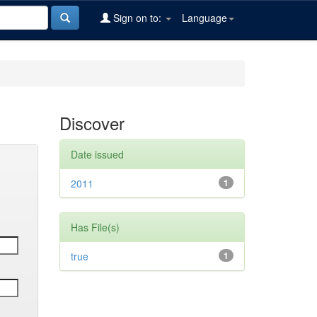
Sign on to:
Language
Discover
Date issued
2011
1
Has File(s)
true
1