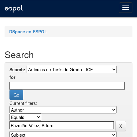
Skip
navigation
DSpace en ESPOL
Search
Search:
for
Current filters: