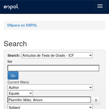
Skip
navigation
DSpace en ESPOL
Search
Search:
for
Current filters: