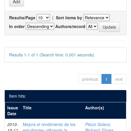
Results/Page
|
Sort items by
In order
Authors/record
Results 1-1 of 1 (Search time: 0.001 seconds).
previous
1
next
Item hits:
Issue
Title
Author(s)
Date
2010-
Mejora el rendimiento de los
Pilozo Solano,
10-11
estudiantes utilizando la
Richard
;
Flores