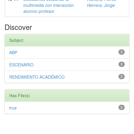
multimedia con interacción
Herrera, Jorge
alumno profesor
Discover
Subject
ABP
1
ESCENARIO
1
RENDIMIENTO ACADÉMICO
1
Has File(s)
true
1