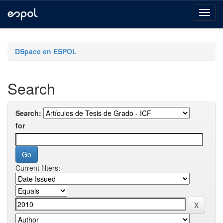
Skip
navigation
DSpace en ESPOL
Search
Search:
for
Current filters: