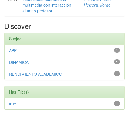
multimedia con interacción
Herrera, Jorge
alumno profesor
Discover
Subject
ABP
1
DINÁMICA.
1
RENDIMIENTO ACADÉMICO
1
Has File(s)
true
1