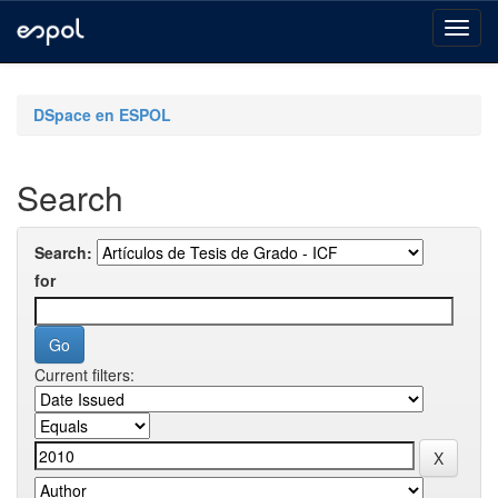
Skip
navigation
DSpace en ESPOL
Search
Search:
for
Current filters: