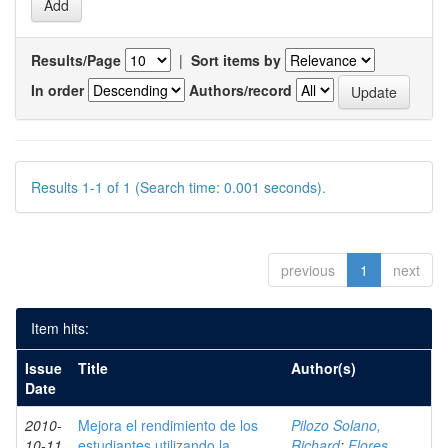
Results/Page
|
Sort items by
In order
Authors/record
Results 1-1 of 1 (Search time: 0.001 seconds).
previous
1
next
Item hits:
Issue
Title
Author(s)
Date
2010-
Mejora el rendimiento de los
Pilozo Solano,
10-11
estudiantes utilizando la
Richard
;
Flores