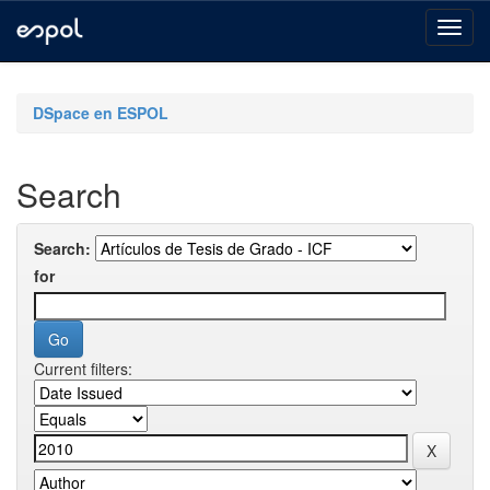
Skip
navigation
DSpace en ESPOL
Search
Search:
for
Current filters: