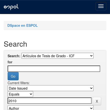
Skip
navigation
DSpace en ESPOL
Search
Search:
for
Current filters: