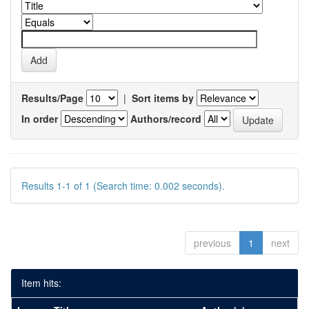
Results/Page
|
Sort items by
In order
Authors/record
Results 1-1 of 1 (Search time: 0.002 seconds).
previous
1
next
Item hits: