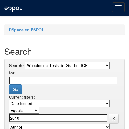
Skip
navigation
DSpace en ESPOL
Search
Search:
for
Current filters: