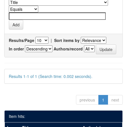
Results/Page
|
Sort items by
In order
Authors/record
Results 1-1 of 1 (Search time: 0.002 seconds).
previous
1
next
Item hits: